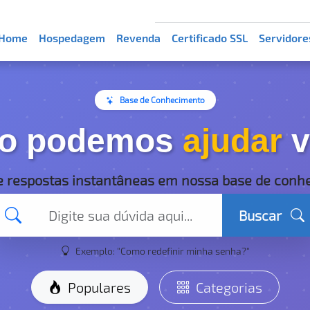
Home
Hospedagem
Revenda
Certificado SSL
Servidore
Base de Conhecimento
o podemos
ajudar
v
e respostas instantâneas em nossa base de conh
Buscar
Exemplo: "Como redefinir minha senha?"
Populares
Categorias