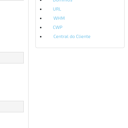
URL
1
WHM
2
CWP
1
Central do Cliente
3