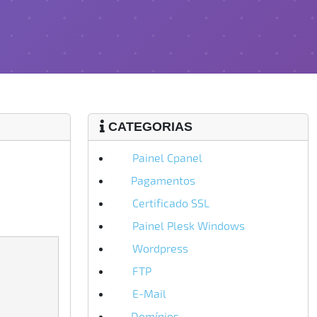
CATEGORIAS
Painel Cpanel
9
Pagamentos
1
Certificado SSL
4
Painel Plesk Windows
4
Wordpress
2
FTP
2
E-Mail
3
Domínios
1