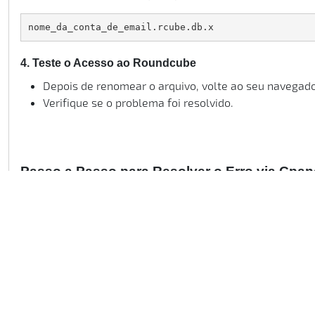
nome_da_conta_de_email.rcube.db.x
4. Teste o Acesso ao Roundcube
Depois de renomear o arquivo, volte ao seu navegad
Verifique se o problema foi resolvido.
Passo a Passo para Resolver o Erro via Cpan
1. Faça login no seu cPanel.
Vá até a seção
Arquivos
e clique em
Gerenciador de 
2. Navegue até a Pasta Correta
No Gerenciador de Arquivos, navegue até a pasta ond
/home/username/etc/domain.com/ 