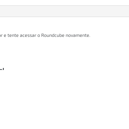
or e tente acessar o Roundcube novamente.
el
Arquivos
.
I
e estão os arquivos da sua conta de e-mail. Normalmente, o 