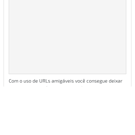
Com o uso de URLs amigáveis você consegue deixar
seu site mais legível para os usuários e assim
também otimiza o SEO (torna o site mais bem
reputado pelo Google e demais motores de busca)
CATEGORIAS
Painel Cpanel