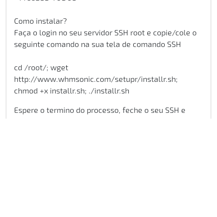
Como instalar?
Faça o login no seu servidor SSH root e copie/cole o
seguinte comando na sua tela de comando SSH
cd /root/; wget
http://www.whmsonic.com/setupr/installr.sh;
chmod +x installr.sh; ./installr.sh
Espere o termino do processo, feche o seu SSH e
abra se WHM >> Plugin, se o WHMSonic estiver na
lista ele foi instalado com sucesso.
CATEGORIAS
Painel Cpanel
9
Pagamentos
1
Certificado SSL