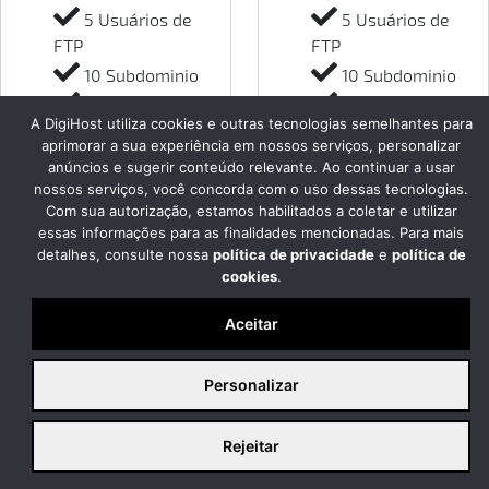
5 Usuários de
5 Usuários de
FTP
FTP
10 Subdominio
10 Subdominio
Tráfego Ilimitado
Tráfego Ilimitado
A DigiHost utiliza cookies e outras tecnologias semelhantes para
SSL Grátis (Lets
SSL Grátis (Lets
aprimorar a sua experiência em nossos serviços, personalizar
Encript)
Encript)
anúncios e sugerir conteúdo relevante. Ao continuar a usar
Linux,
Linux,
nossos serviços, você concorda com o uso dessas tecnologias.
Com sua autorização, estamos habilitados a coletar e utilizar
Windows
Windows
essas informações para as finalidades mencionadas. Para mais
detalhes, consulte nossa
política de privacidade
e
política de
CONTRATAR
CONTRATAR
cookies
.
Aceitar
Personalizar
Rejeitar
Fale conosco