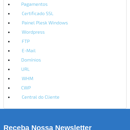
Pagamentos
1
Certificado SSL
4
Painel Plesk Windows
4
Wordpress
2
FTP
2
E-Mail
3
Domínios
1
URL
1
WHM
2
CWP
1
Central do Cliente
3
Receba Nossa Newsletter