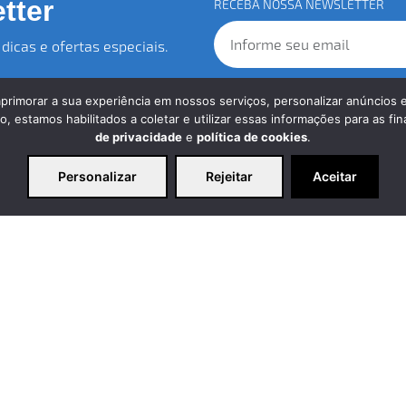
tter
RECEBA NOSSA NEWSLETTER
dicas e ofertas especiais.
Ao se inscrever em nossa newsle
aprimorar a sua experiência em nossos serviços, personalizar anúncios 
e declara estar ciente e de acor
 estamos habilitados a coletar e utilizar essas informações para as fi
de privacidade
e
política de cookies
.
Personalizar
Rejeitar
Aceitar
re a DigiHost
Contato
ticas
Rua São Jorge, 225
Castanheira
tica de Provacidade
Belém Pará
tica contra SPAM
Fones:
tica de Cookies
(91) 98871-7988
(91) 98202-1258
ndimento
Email:
contato@digihost.com
ato
ral de Ajuda