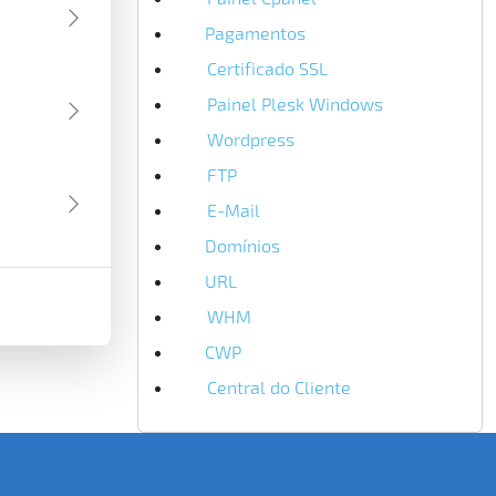
Pagamentos
1
Certificado SSL
4
Painel Plesk Windows
4
Wordpress
2
FTP
2
E-Mail
3
Domínios
1
URL
1
WHM
2
CWP
1
Central do Cliente
3