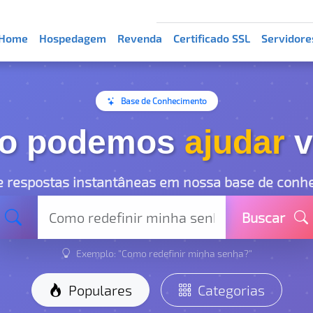
Home
Hospedagem
Revenda
Certificado SSL
Servidore
Base de Conhecimento
o podemos
ajudar
v
e respostas instantâneas em nossa base de conh
Buscar
Exemplo: "Como redefinir minha senha?"
Populares
Categorias