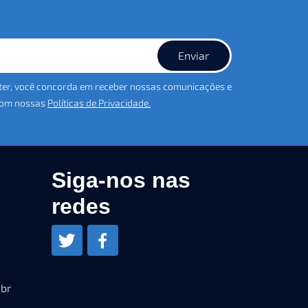
Enviar
ter, você concorda em receber nossas comunicações e
 com nossas
Políticas de Privacidade.
Siga-nos nas
redes
digihost
digihost.com.br
.br