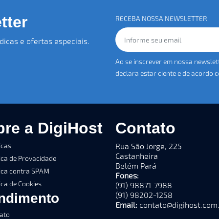
tter
RECEBA NOSSA NEWSLETTER
icas e ofertas especiais.
Ao se inscrever em nossa newslet
declara estar ciente e de acordo
re a DigiHost
Contato
icas
Rua São Jorge, 225
Castanheira
tica de Provacidade
Belém Pará
tica contra SPAM
Fones:
ica de Cookies
(91) 98871-7988
(91) 98202-1258
ndimento
Email:
contato@digihost.com
ato