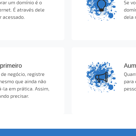
rar um domínio é o
Se vo
ernet. É através dele
domín
r acessado.
dela 
 primeiro
Aume
de negócio, registre
Quant
 mesmo que ainda não
para 
-la em prática. Assim,
pesso
ndo precisar.