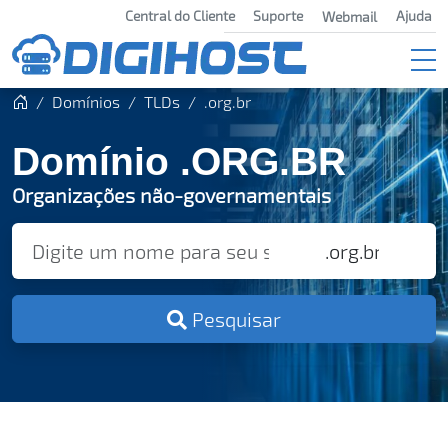
Central do Cliente
Suporte
Ajuda
Webmail
Domínios
TLDs
.org.br
Domínio .ORG.BR
Organizações não-governamentais
Pesquisar